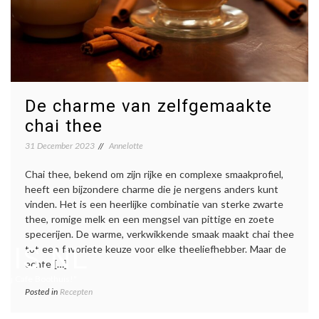
De charme van zelfgemaakte
chai thee
31 December 2023
Annelotte
Chai thee, bekend om zijn rijke en complexe smaakprofiel,
heeft een bijzondere charme die je nergens anders kunt
vinden. Het is een heerlijke combinatie van sterke zwarte
thee, romige melk en een mengsel van pittige en zoete
specerijen. De warme, verkwikkende smaak maakt chai thee
IS.NL
tot een favoriete keuze voor elke theeliefhebber. Maar de
echte […]
ur bij Cafe Boothuis!"
Posted in
Recepten