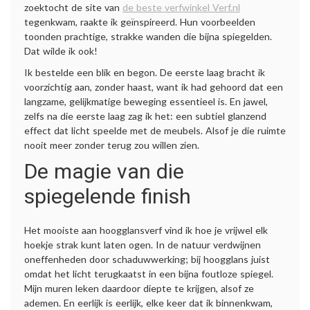
zoektocht de site van
de beste verfwinkel Verf.nl
tegenkwam, raakte ik geïnspireerd. Hun voorbeelden
toonden prachtige, strakke wanden die bijna spiegelden.
Dat wilde ik ook!
Ik bestelde een blik en begon. De eerste laag bracht ik
voorzichtig aan, zonder haast, want ik had gehoord dat een
langzame, gelijkmatige beweging essentieel is. En jawel,
zelfs na die eerste laag zag ik het: een subtiel glanzend
effect dat licht speelde met de meubels. Alsof je die ruimte
nooit meer zonder terug zou willen zien.
De magie van die
spiegelende finish
Het mooiste aan hoogglansverf vind ik hoe je vrijwel elk
hoekje strak kunt laten ogen. In de natuur verdwijnen
oneffenheden door schaduwwerking; bij hoogglans juist
omdat het licht terugkaatst in een bijna foutloze spiegel.
Mijn muren leken daardoor diepte te krijgen, alsof ze
ademen. En eerlijk is eerlijk, elke keer dat ik binnenkwam,