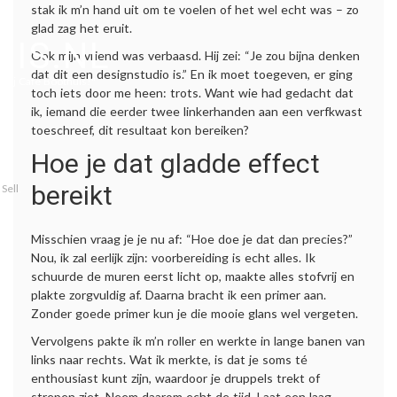
stak ik m’n hand uit om te voelen of het wel echt was – zo
glad zag het eruit.
IS.NL
Ook mijn vriend was verbaasd. Hij zei: “Je zou bijna denken
dat dit een designstudio is.” En ik moet toegeven, er ging
ur bij Cafe Boothuis!"
toch iets door me heen: trots. Want wie had gedacht dat
ik, iemand die eerder twee linkerhanden aan een verfkwast
toeschreef, dit resultaat kon bereiken?
Hoe je dat gladde effect
bereikt
Sell
.
Misschien vraag je je nu af: “Hoe doe je dat dan precies?”
Nou, ik zal eerlijk zijn: voorbereiding is echt alles. Ik
schuurde de muren eerst licht op, maakte alles stofvrij en
plakte zorgvuldig af. Daarna bracht ik een primer aan.
Zonder goede primer kun je die mooie glans wel vergeten.
Vervolgens pakte ik m’n roller en werkte in lange banen van
links naar rechts. Wat ik merkte, is dat je soms té
enthousiast kunt zijn, waardoor je druppels trekt of
strepen ziet. Neem daarom echt de tijd. Laat een laag