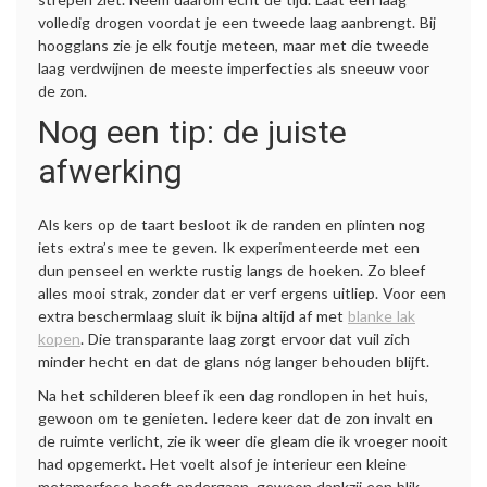
volledig drogen voordat je een tweede laag aanbrengt. Bij
hoogglans zie je elk foutje meteen, maar met die tweede
laag verdwijnen de meeste imperfecties als sneeuw voor
de zon.
Nog een tip: de juiste
afwerking
Als kers op de taart besloot ik de randen en plinten nog
iets extra’s mee te geven. Ik experimenteerde met een
dun penseel en werkte rustig langs de hoeken. Zo bleef
alles mooi strak, zonder dat er verf ergens uitliep. Voor een
extra beschermlaag sluit ik bijna altijd af met
blanke lak
kopen
. Die transparante laag zorgt ervoor dat vuil zich
minder hecht en dat de glans nóg langer behouden blijft.
Na het schilderen bleef ik een dag rondlopen in het huis,
gewoon om te genieten. Iedere keer dat de zon invalt en
de ruimte verlicht, zie ik weer die gleam die ik vroeger nooit
had opgemerkt. Het voelt alsof je interieur een kleine
metamorfose heeft ondergaan, gewoon dankzij een blik