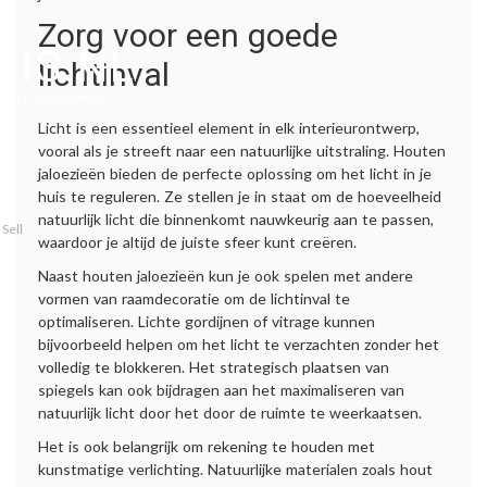
Zorg voor een goede
IS.NL
lichtinval
ur bij Cafe Boothuis!"
Licht is een essentieel element in elk interieurontwerp,
vooral als je streeft naar een natuurlijke uitstraling. Houten
jaloezieën bieden de perfecte oplossing om het licht in je
huis te reguleren. Ze stellen je in staat om de hoeveelheid
natuurlijk licht die binnenkomt nauwkeurig aan te passen,
Sell
.
waardoor je altijd de juiste sfeer kunt creëren.
Naast houten jaloezieën kun je ook spelen met andere
vormen van raamdecoratie om de lichtinval te
optimaliseren. Lichte gordijnen of vitrage kunnen
bijvoorbeeld helpen om het licht te verzachten zonder het
volledig te blokkeren. Het strategisch plaatsen van
spiegels kan ook bijdragen aan het maximaliseren van
natuurlijk licht door het door de ruimte te weerkaatsen.
Het is ook belangrijk om rekening te houden met
kunstmatige verlichting. Natuurlijke materialen zoals hout